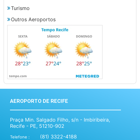
Turismo
Outros Aeroportos
AEROPORTO DE RECIFE
Praça Min. Salgado Filho, s/n - Imbiribeira,
Recife - PE, 51210-902
(81) 3322-4188
Telefone :