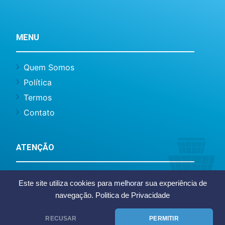
MENU
Quem Somos
Política
Termos
Contato
ATENÇÃO
Este site não representa o Aeroporto
Este site utiliza cookies para melhorar sua experiência de
Internacional do Recife/Guararapes ou
navegação.
Politica de Privacidade
Infraero, somos um site de caráter informativo
e notícias.
RECUSAR
PERMITIR