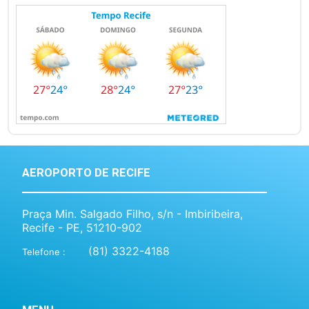
AEROPORTO DE RECIFE
Praça Min. Salgado Filho, s/n - Imbiribeira,
Recife - PE, 51210-902
(81) 3322-4188
Telefone :