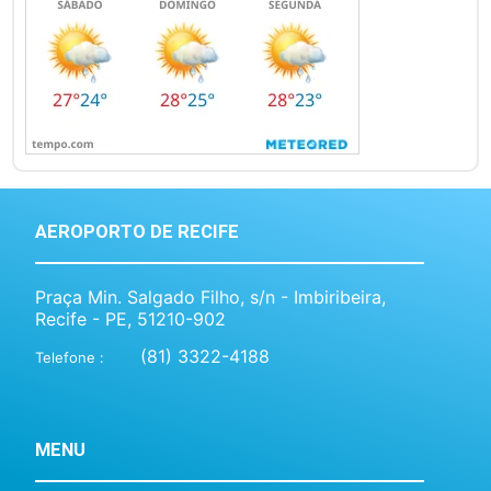
AEROPORTO DE RECIFE
Praça Min. Salgado Filho, s/n - Imbiribeira,
Recife - PE, 51210-902
(81) 3322-4188
Telefone :
MENU